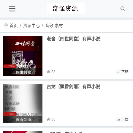
首页
资源中心
音效.素材
老舍（四世同堂）有声小说
28
下载
古龙（飘香剑雨）有声小说
38
下载