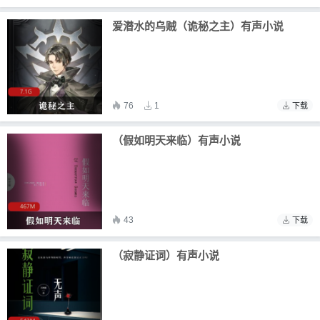
爱潜水的乌贼（诡秘之主）有声小说
76
1
下载
（假如明天来临）有声小说
43
下载
（寂静证词）有声小说