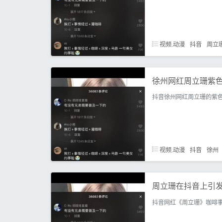
视频.动漫
抖音
周立
徐州网红周立珊紫
抖音徐州网红周立珊的紫
视频.动漫
抖音
徐州
周立珊在抖音上引
抖音网红《周立珊》咖啡