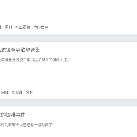
珊
黑料
吃瓜视频
痘印女神
色滤镜全身欲望合集
色滤镜全身欲望合集引起了观众的强烈关注。
网红
周立珊
紫色
发的咖啡事件
事件刘畊宏大火已经有一段时间了