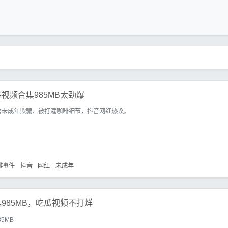
视频合集985MB太劲爆
含未成年欺骗、被打灌咖啡细节，抖音网红热议。
啡事件
抖音
网红
未成年
985MB，吃瓜视频不打烊
5MB