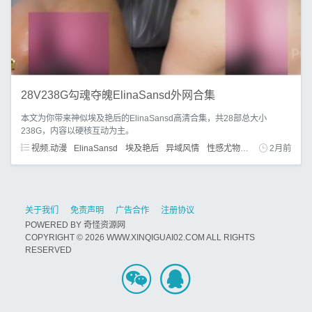
28V238G勾魂夺魄ElinaSansd外网合集
本文为你带来神似埃及艳后的ElinaSansd高清合集，共28部总大小
238G，内容以硬核互动为主。
视频.动漫
ElinaSansd
埃及艳后
异域风情
性感尤物
拉丁女神
2月前
关于我们
免责声明
广告合作
注册协议
POWERED BY
奇怪资源网
COPYRIGHT © 2026 WWW.XINQIGUAI02.COM ALL RIGHTS
RESERVED