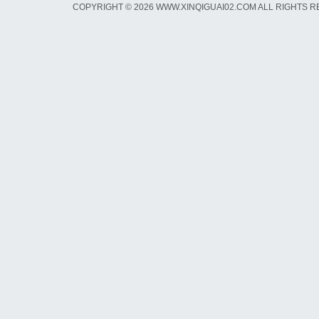
COPYRIGHT © 2026 WWW.XINQIGUAI02.COM ALL RIGHTS 