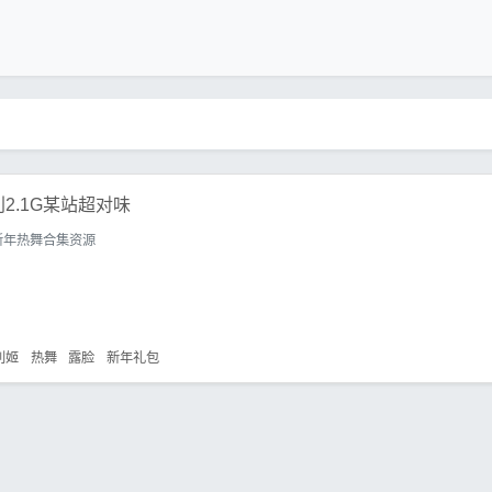
2.1G某站超对味
新年热舞合集资源
利姬
热舞
露脸
新年礼包