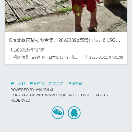
Graphis花絮视频合集，28v2289p高清画质，6.15G百度盘分享
【之前发过秒传的资源
视频.动漫
自行打包
日本Graphis
花絮视频
作品小合集
2025-01-11 07:41:39
28v2289p
关于我们
免责声明
广告合作
注册协议
POWERED BY
奇怪资源网
COPYRIGHT © 2026 WWW.XINQIGUAI02.COM ALL RIGHTS
RESERVED