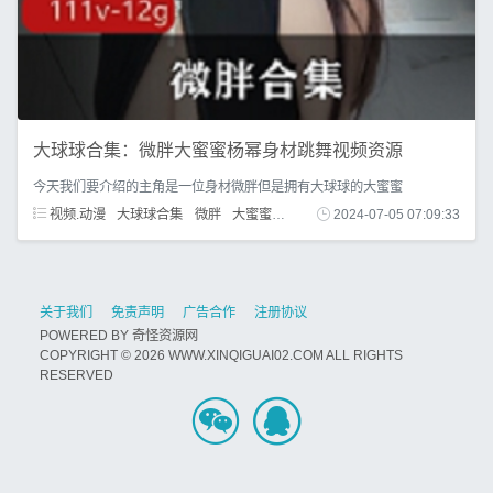
大球球合集：微胖大蜜蜜杨幂身材跳舞视频资源
今天我们要介绍的主角是一位身材微胖但是拥有大球球的大蜜蜜
视频.动漫
大球球合集
微胖
大蜜蜜
杨幂身材
2024-07-05 07:09:33
颜值
关于我们
免责声明
广告合作
注册协议
POWERED BY
奇怪资源网
COPYRIGHT © 2026 WWW.XINQIGUAI02.COM ALL RIGHTS
RESERVED