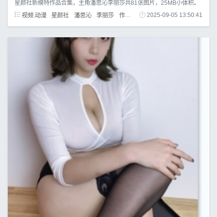
星颜社新模特作品合集，主角潘思沁李丽莎共81张图片，25MB小体积。
视频.动漫
星颜社
潘思沁
李丽莎
作品
模特
2025-09-05 13:50:41