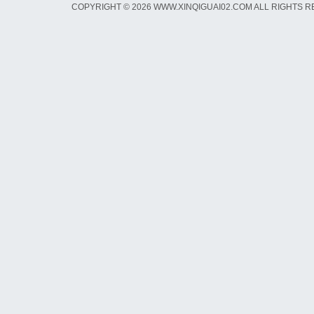
COPYRIGHT © 2026 WWW.XINQIGUAI02.COM ALL RIGHTS 