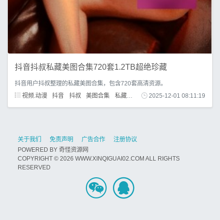
抖音抖叔私藏美图合集720套1.2TB超绝珍藏
抖音用户抖叔整理的私藏美图合集，包含720套高清资源。
视频.动漫
抖音
抖叔
美图合集
私藏资源
高清图包
2025-12-01 08:11:19
关于我们
免责声明
广告合作
注册协议
POWERED BY
奇怪资源网
COPYRIGHT © 2026 WWW.XINQIGUAI02.COM ALL RIGHTS
RESERVED