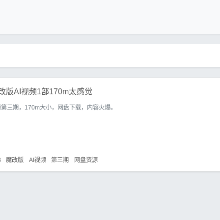
版AI视频1部170m太感觉
源第三期，170m大小，网盘下载，内容火爆。
3
魔改版
AI视频
第三期
网盘资源