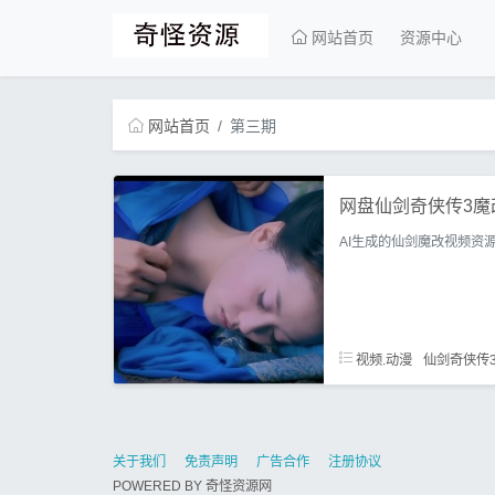
网站首页
资源中心
网站首页
第三期
网盘仙剑奇侠传3魔改
AI生成的仙剑魔改视频资
视频.动漫
仙剑奇侠传
关于我们
免责声明
广告合作
注册协议
POWERED BY
奇怪资源网