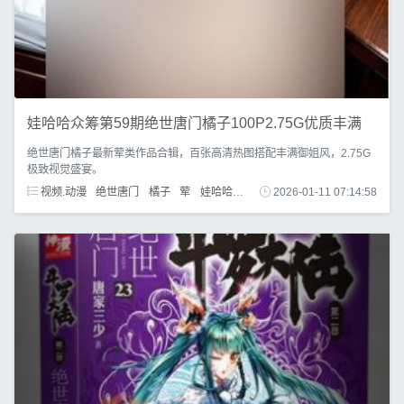
娃哈哈众筹第59期绝世唐门橘子100P2.75G优质丰满
绝世唐门橘子最新荤类作品合辑，百张高清热图搭配丰满御姐风，2.75G
极致视觉盛宴。
视频.动漫
绝世唐门
橘子
荤
娃哈哈
众筹
2026-01-11 07:14:58