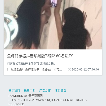
鱼籽储存器抖音珍藏版73部2.6G名媛TS
抖音名媛TS鱼籽储存器73部珍藏合集。
视频.动漫
鱼籽储存器
名媛TS
抖音
珍藏版
2026-02-12 07:46:46
73部
关于我们
免责声明
广告合作
注册协议
POWERED BY
奇怪资源网
COPYRIGHT © 2026 WWW.XINQIGUAI02.COM ALL RIGHTS
RESERVED