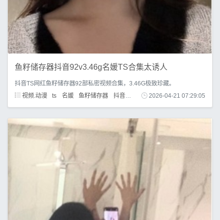
鱼籽储存器抖音92v3.46g名媛TS合集太诱人
抖音TS网红鱼籽储存器92部私密视频合集，3.46G极致珍藏。
视频.动漫
ts
名媛
鱼籽储存器
抖音网红
私密视频
2026-04-21 07:29:05