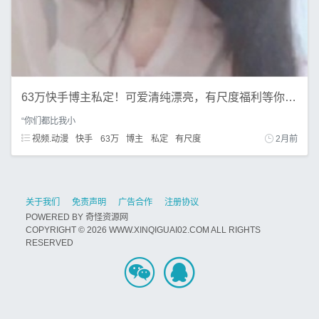
63万快手博主私定！可爱清纯漂亮，有尺度福利等你拿！125v1.14g百度盘
“你们都比我小
视频.动漫
快手
63万
博主
私定
有尺度
2月前
关于我们
免责声明
广告合作
注册协议
POWERED BY
奇怪资源网
COPYRIGHT © 2026 WWW.XINQIGUAI02.COM ALL RIGHTS
RESERVED