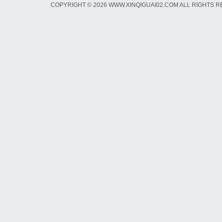
COPYRIGHT © 2026 WWW.XINQIGUAI02.COM ALL RIGHTS 