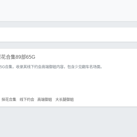
花合集89部65G
65G合集，收录其线下约会高端御姐内容，包含少见翻车名场面。
探花合集
线下约会
高端御姐
大长腿御姐