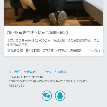
超带感黄先生线下探花合集89部65G
本文介绍黄先生探花89部65G合集，收录其线下约会高端御姐内容，包含
少见翻车名场面。
视频.动漫
黄先生探花
探花合集
线下约会
高端御姐
大长腿御姐
2月前
关于我们
免责声明
广告合作
注册协议
POWERED BY
奇怪资源网
COPYRIGHT © 2026 WWW.XINQIGUAI02.COM ALL RIGHTS
RESERVED